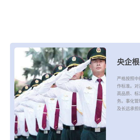
央企根
严格按照中
作标准。对
高品质、标
务。事化管
及长远承担