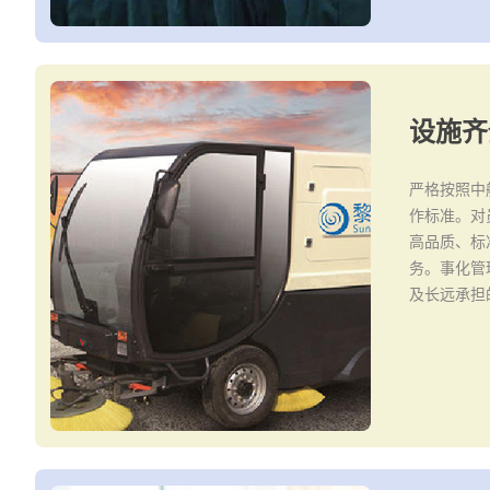
设施齐
严格按照中
作标准。对
高品质、标
务。事化管
及长远承担